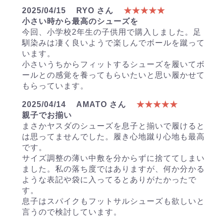
2025/04/15
RYO さん
★★★★★
小さい時から最高のシューズを
今回、小学校2年生の子供用で購入しました。足
馴染みは凄く良いようで楽しんでボールを蹴って
います。
小さいうちからフィットするシューズを履いてボ
ールとの感覚を養ってもらいたいと思い履かせて
もらっています。
2025/04/14
AMATO さん
★★★★★
親子でお揃い
まさかヤスダのシューズを息子と揃いで履けると
は思ってませんでした。履き心地蹴り心地も最高
です。
サイズ調整の薄い中敷を分からずに捨ててしまい
ました。私の落ち度ではありますが、何か分かる
ような表記や袋に入ってるとありがたかったで
す。
息子はスパイクもフットサルシューズも欲しいと
言うので検討しています。