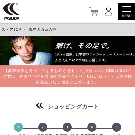
ストアTOP
現在のカゴの中
【夏季休業と発送に関するお知らせ】：8月6日（木）10時以降のご
注文は、在庫状況や休業期間の都合により、8月17日（月）以降の順
次発送となる場合がございます。
ショッピングカート
1
2
3
4
5