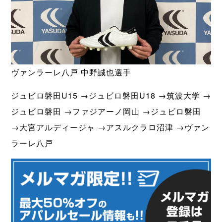
ヴァンラーレ八戸 中野誠也選手
ジュビロ磐田U15 →ジュビロ磐田U18 →筑波大学 →
ジュビロ磐田 →ファジアーノ岡山 →ジュビロ磐田
→大宮アルディージャ →アスルクラロ沼津 →ヴァン
ラーレ八戸