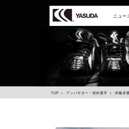
ニュー
TOP
>
アンバサダー・契約選手
>
伊藤卓選手