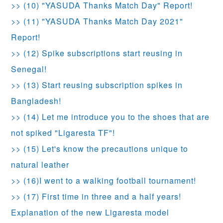
>> (10) "YASUDA Thanks Match Day" Report!
>> (11) "YASUDA Thanks Match Day 2021"
Report!
>> (12) Spike subscriptions start reusing in
Senegal!
>> (13) Start reusing subscription spikes in
Bangladesh!
>> (14) Let me introduce you to the shoes that are
not spiked "Ligaresta TF"!
>> (15) Let's know the precautions unique to
natural leather
>> (16)I went to a walking football tournament!
>> (17) First time in three and a half years!
Explanation of the new Ligaresta model