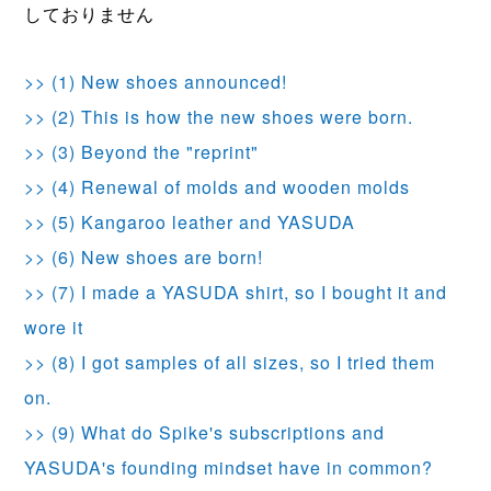
しておりません
>> (1) New shoes announced!
>> (2) This is how the new shoes were born.
>> (3) Beyond the "reprint"
>> (4) Renewal of molds and wooden molds
>> (5) Kangaroo leather and YASUDA
>> (6) New shoes are born!
>> (7) I made a YASUDA shirt, so I bought it and
wore it
>> (8) I got samples of all sizes, so I tried them
on.
>> (9) What do Spike's subscriptions and
YASUDA's founding mindset have in common?